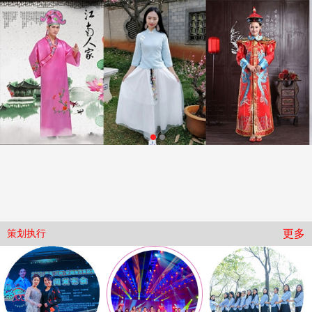
策划执行
影视文化
演出服装
舞美设备
文创产品
广告物料
化妆造型
主持演艺
酒店大巴
关于我们
更多
策划执行