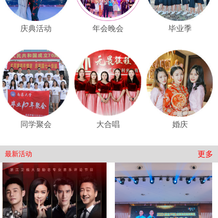
庆典活动
年会晚会
毕业季
同学聚会
大合唱
婚庆
更多
最新活动