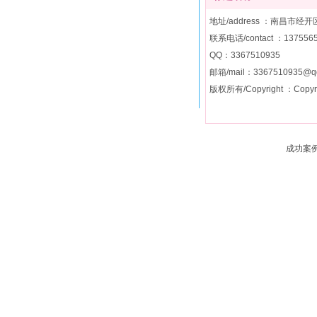
影视文化
演出服租赁
圆梦会展
地址/address ：南昌市
舞美设备
联系电话/contact ：137556
文创产品
QQ：3367510935
化妆造型
邮箱/mail：3367510935@q
主持经纪
版权所有/Copyright ：Copyri
广告物料
酒店大巴
成功案