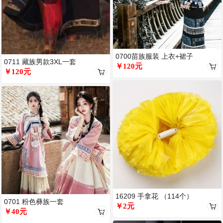
0700苗族服装 上衣+裙子
0711 藏族男款3XL一套
￥120元
￥120元
16209 手拿花 （114个）
0701 粉色彝族一套
￥2元
￥40元