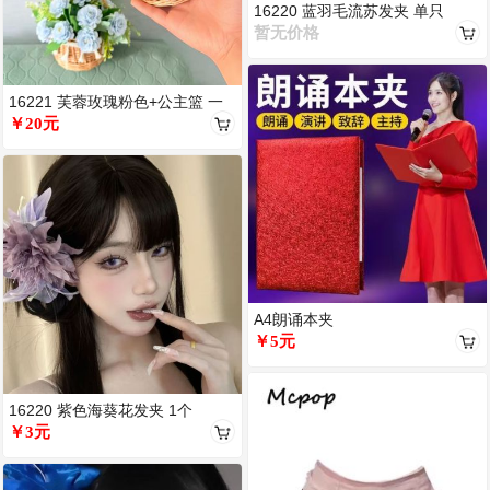
16220 蓝羽毛流苏发夹 单只
暂无价格
16221 芙蓉玫瑰粉色+公主篮 一
个
￥20元
A4朗诵本夹
￥5元
16220 紫色海葵花发夹 1个
￥3元