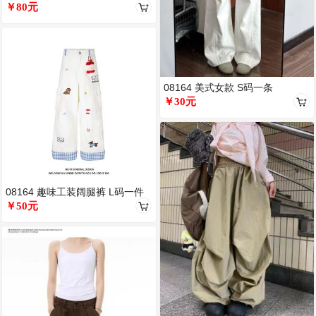
码一件
￥80元
08164 美式女款 S码一条
￥30元
08164 趣味工装阔腿裤 L码一件
￥50元