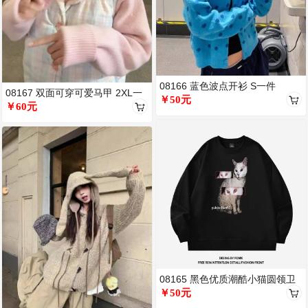
08166 蓝色波点开衫 S一件
08167 双面可穿可爱马甲 2XL一
￥50元
件
￥60元
08165 黑色优质潮酷小猫圆领卫
衣 L一件
￥50元