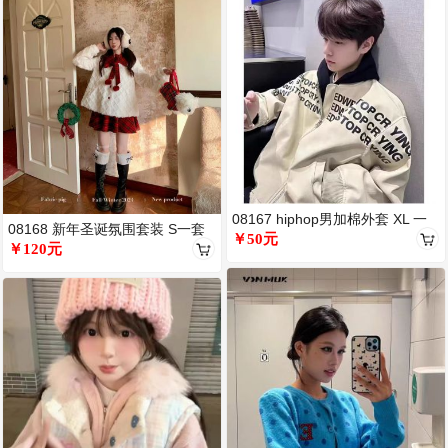
08167 hiphop男加棉外套 XL 一
08168 新年圣诞氛围套装 S一套
件
￥50元
￥120元