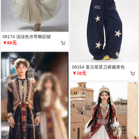
08174 浅绿色吊带舞蹈裙
￥80元
08164 复古星星卫裤藏青色
￥50元