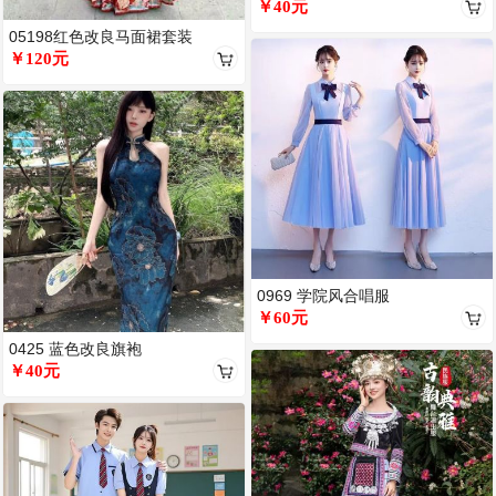
￥40元
05198红色改良马面裙套装
￥120元
0969 学院风合唱服
￥60元
0425 蓝色改良旗袍
￥40元