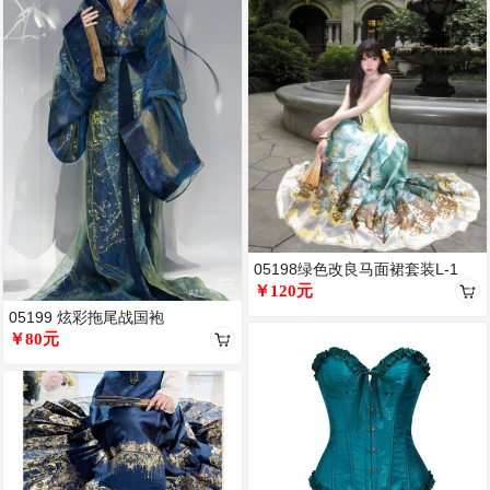
05198绿色改良马面裙套装L-1
￥120元
05199 炫彩拖尾战国袍
￥80元