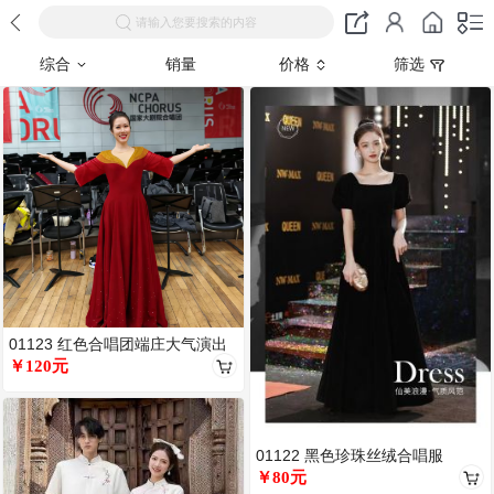
请输入您要搜索的内容
综合
销量
价格
筛选
01123 红色合唱团端庄大气演出
服
￥120元
01122 黑色珍珠丝绒合唱服
￥80元