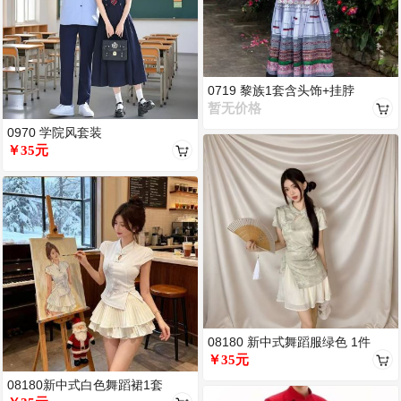
0719 黎族1套含头饰+挂脖
暂无价格
0970 学院风套装
￥35元
08180 新中式舞蹈服绿色 1件
￥35元
08180新中式白色舞蹈裙1套