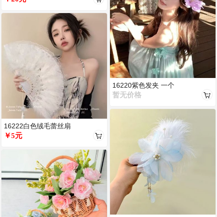
16220紫色发夹 一个
暂无价格
16222白色绒毛蕾丝扇
￥5元