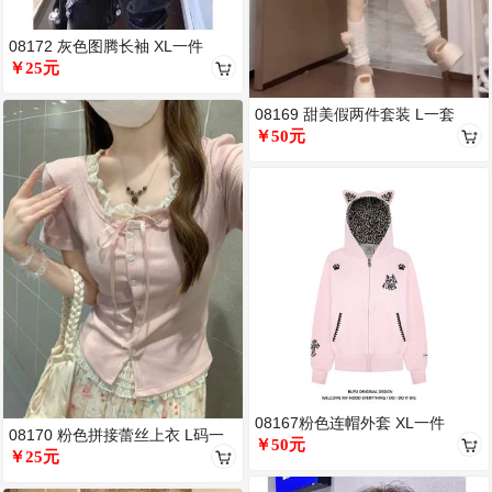
08172 灰色图腾长袖 XL一件
￥25元
08169 甜美假两件套装 L一套
￥50元
08167粉色连帽外套 XL一件
08170 粉色拼接蕾丝上衣 L码一
￥50元
件
￥25元