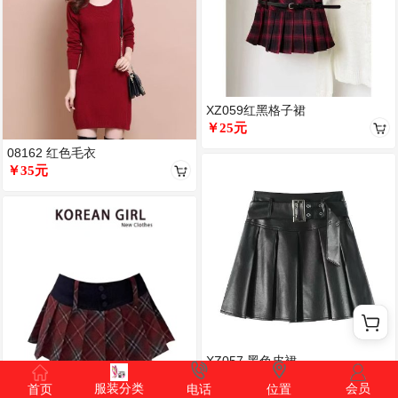
XZ059红黑格子裙
￥25元
08162 红色毛衣
￥35元
XZ057 黑色皮裙
￥25元
服装分类
会员
首页
电话
位置