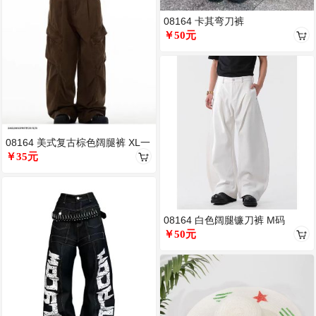
08164 卡其弯刀裤
￥50元
08164 美式复古棕色阔腿裤 XL一
条
￥35元
08164 白色阔腿镰刀裤 M码
￥50元