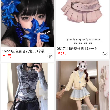
08171甜酷辣妹裙 L码一条
16220蓝色百合花发夹3个装
￥25元
￥5元