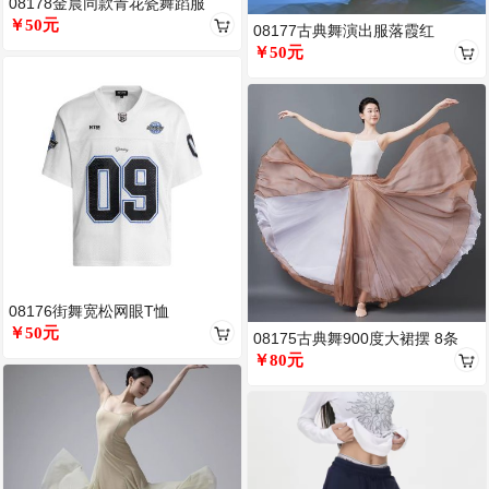
08178金晨同款青花瓷舞蹈服
￥50元
08177古典舞演出服落霞红
￥50元
08176街舞宽松网眼T恤
￥50元
08175古典舞900度大裙摆 8条
￥80元