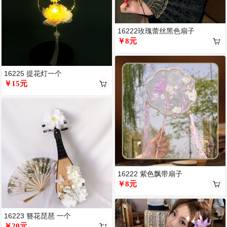
16222玫瑰蕾丝黑色扇子
￥8元
16225 提花灯一个
￥15元
16222 紫色飘带扇子
￥8元
16223 簪花琵琶 一个
￥20元