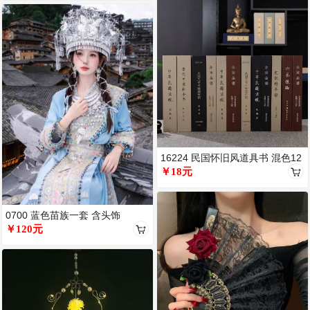
16224 民国怀旧风道具书 混色12
本
￥18元
0700 蓝色苗族一套 含头饰
￥120元