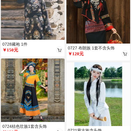
0728藏袍 1件
0727 布朗族 1套不含头饰
￥150元
￥120元
0724桔色壮族1套含头饰
0721蒙古族含头饰