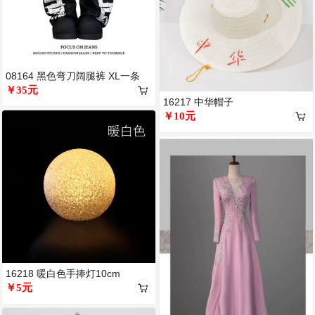
08164 黑色弯刀阔腿裤 XL一条
￥35元
16217 中华帽子
￥10元
16218 暖白色手捧灯10cm
￥5元