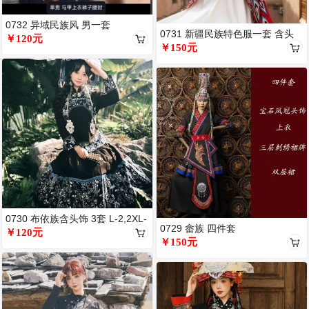
0732 异域民族风 男一套
0731 新疆民族特色服一套 含头
￥120元
饰
￥150元
0730 布依族含头饰 3套 L-2,2XL-
0729 畲族 四件套
1
￥120元
￥150元