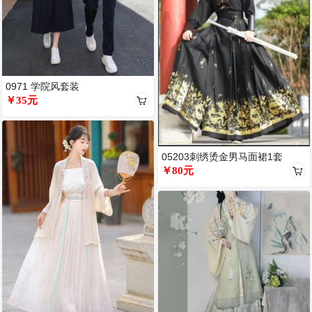
0971 学院风套装
￥35元
05203刺绣烫金男马面裙1套
￥80元